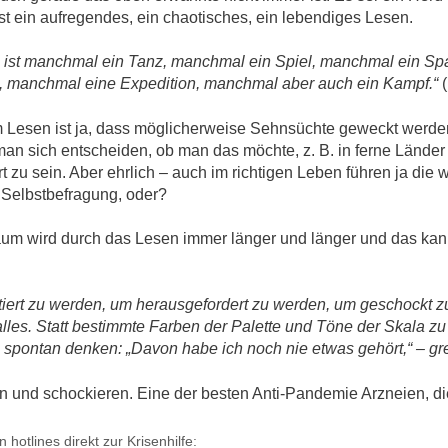
 ist ein aufregendes, ein chaotisches, ein lebendiges Lesen.
n ist manchmal ein Tanz, manchmal ein Spiel, manchmal ein Sp
 manchmal eine Expedition, manchmal aber auch ein Kampf.“
(
Lesen ist ja, dass möglicherweise Sehnsüchte geweckt werden, d
man sich entscheiden, ob man das möchte, z. B. in ferne Lände
ort zu sein. Aber ehrlich – auch im richtigen Leben führen ja d
 Selbstbefragung, oder?
um wird durch das Lesen immer länger und länger und das kann
tiert zu werden, um herausgefordert zu werden, um geschockt zu
lles. Statt bestimmte Farben der Palette und Töne der Skala zu ig
ontan denken: „Davon habe ich noch nie etwas gehört,“ – grei
 und schockieren. Eine der besten Anti-Pandemie Arzneien, die 
hotlines direkt zur Krisenhilfe: