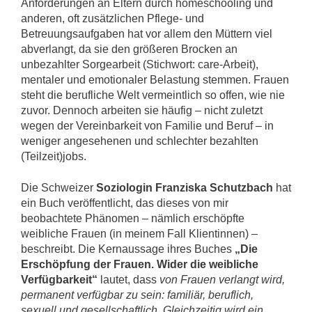
Anforderungen an Eltern durch homeschooling und
anderen, oft zusätzlichen Pflege- und
Betreuungsaufgaben hat vor allem den Müttern viel
abverlangt, da sie den größeren Brocken an
unbezahlter Sorgearbeit (Stichwort: care-Arbeit),
mentaler und emotionaler Belastung stemmen. Frauen
steht die berufliche Welt vermeintlich so offen, wie nie
zuvor. Dennoch arbeiten sie häufig – nicht zuletzt
wegen der Vereinbarkeit von Familie und Beruf – in
weniger angesehenen und schlechter bezahlten
(Teilzeit)jobs.
Die Schweizer
Soziologin Franziska Schutzbach
hat
ein Buch veröffentlicht, das dieses von mir
beobachtete Phänomen – nämlich erschöpfte
weibliche Frauen (in meinem Fall Klientinnen) –
beschreibt. Die Kernaussage ihres Buches
„Die
Erschöpfung der Frauen. Wider die weibliche
Verfügbarkeit“
lautet, dass
von Frauen verlangt wird,
permanent verfügbar zu sein: familiär, beruflich,
sexuell und gesellschaftlich. Gleichzeitig wird ein