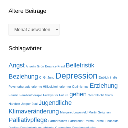
Ältere Beiträge
Ältere
Beiträge
Schlagwörter
Angst
Belletristik
Anselm Grün
Beatrice Frasl
Depression
Beziehung
C. G. Jung
Einblick in die
Erziehung
Psychotherapie
erlernte Hilflosigkeit
erlernter Optimismus
gehen
Familie
Familientherapie
Fridays for Future
Geschlecht
Glück
Jugendliche
Handeln
Jesper Juul
Klimaveränderung
Margaret Lowenfeld
Martin Seligman
Palliativpflege
Partnerschaft
Patriarchat
Perma Formel
Podcasts
Positive Psychologie
psychische Gesundheit
Psychoedukation