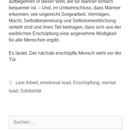
aufbegehren in dieser Welt, die für Männer einfach
bequemer ist. – Und, im Umkehrschluss, dass Männer
erkennen, wie ungerecht Sorgearbeit, Vermögen,
Macht, Selbstbestimmung und Selbstverwirklichung
verteilt sind und ihren Teil beitragen, dass sich aus der
weiblichen Erschöpfung eine angenehme Müdigkeit
für alle Menschen ergibt.
Es läutet. Der nächste erschöpfte Mensch steht vor der
Tür.
Schlagwörter
care Arbeit
,
emotional load
,
Erschöpfung
,
mental
load
,
Solidarität
Suchen
nach: